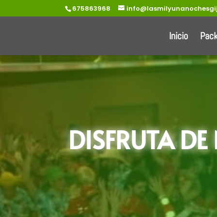
675863968
info@lasmilyunanochesgi
Inicio
Pac
DISFRUTA DE