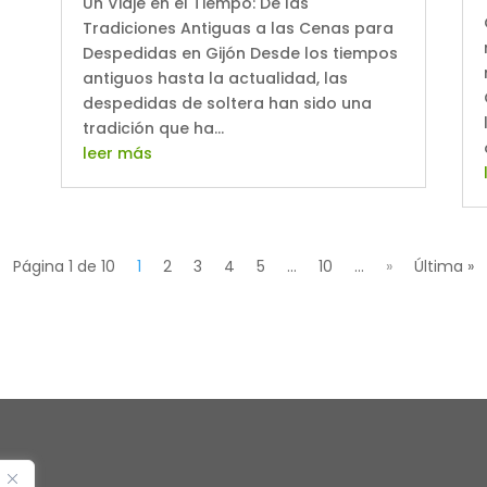
Un Viaje en el Tiempo: De las
Tradiciones Antiguas a las Cenas para
Despedidas en Gijón Desde los tiempos
antiguos hasta la actualidad, las
despedidas de soltera han sido una
tradición que ha...
leer más
Página 1 de 10
1
2
3
4
5
...
10
...
»
Última »