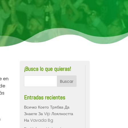
¡Busca lo que quieras!
e en
 de
más
Entradas recientes
Всичко Което Трябва Да
Знаете За Vip Лоялността
n
На Vavada Bg