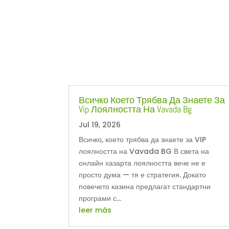
Всичко Което Трябва Да Знаете За
Vip Лоялността На Vavada Bg
Jul 19, 2026
Всичко, което трябва да знаете за VIP
лоялността на Vavada BG В света на
онлайн хазарта лоялността вече не е
просто дума — тя е стратегия. Докато
повечето казина предлагат стандартни
програми с...
leer más