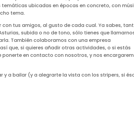
s temáticas ubicadas en épocas en concreto, con músi
icho tema.
r con tus amigos, al gusto de cada cual. Ya sabes, tant
turias, subida o no de tono, sólo tienes que llamarno
ararla. También colaboramos con una empresa
sí que, si quieres añadir otras actividades, o si estás
e ponerte en contacto con nosotros, y nos encargare
y a bailar (y a alegrarte la vista con los stripers, si és