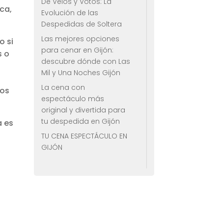
De Velos y Votos: La
ca,
Evolución de las
Despedidas de Soltera
Las mejores opciones
o si
para cenar en Gijón:
s o
descubre dónde con Las
Mil y Una Noches Gijón
La cena con
mos
espectáculo más
original y divertida para
tu despedida en Gijón
a es
TU CENA ESPECTÁCULO EN
GIJÓN