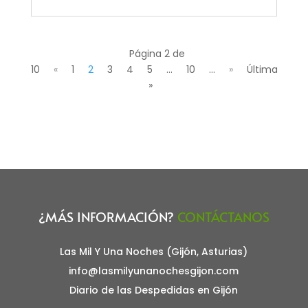
Página 2 de
10
«
1
2
3
4
5
...
10
...
»
Última
»
¿MÁS INFORMACIÓN?
CONTÁCTANOS
Las Mil Y Una Noches (Gijón, Asturias)
info@lasmilyunanochesgijon.com
Diario de las Despedidas en Gijón