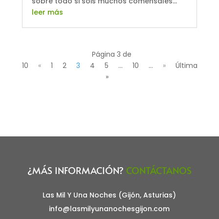
sobre todo si sois muchos comensales...
leer más
Página 3 de
10
«
1
2
3
4
5
...
10
...
»
Última
»
¿MÁS INFORMACIÓN?
CONTÁCTANOS
Las Mil Y Una Noches (Gijón, Asturias)
info@lasmilyunanochesgijon.com