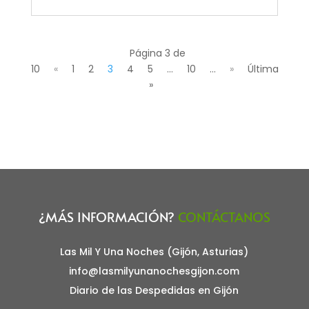
Página 3 de
10
«
1
2
3
4
5
...
10
...
»
Última
»
¿MÁS INFORMACIÓN?
CONTÁCTANOS
Las Mil Y Una Noches (Gijón, Asturias)
info@lasmilyunanochesgijon.com
Diario de las Despedidas en Gijón