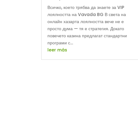
Всичко, което трябва да знаете за VIP
лоялността на Vavada BG В света на
онлайн хазарта лоялността вече не е
просто дума — тя е стратегия. Докато
повечето казина предлагат стандартни
програми с...
leer más