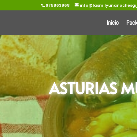
675863968
info@lasmilyunanochesgi
Inicio
Pac
ASTURIAS 