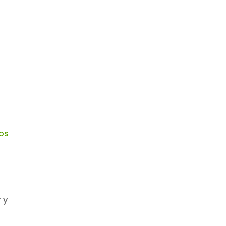
os
 y