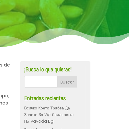
es de
¡Busca lo que quieras!
opo,
Entradas recientes
unos
Всичко Което Трябва Да
Знаете За Vip Лоялността
На Vavada Bg