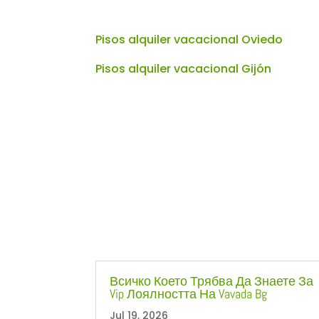
Pisos alquiler vacacional Oviedo
Pisos alquiler vacacional Gijón
Всичко Което Трябва Да Знаете За
Vip Лоялността На Vavada Bg
Jul 19, 2026