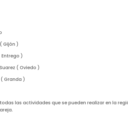
o
( Gijón )
 Entrego )
 Suarez ( Oviedo )
 ( Granda )
 todas las actividades que se pueden realizar en la regi
areja.