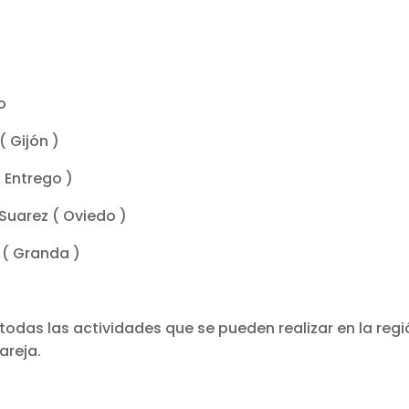
o
( Gijón )
 Entrego )
 Suarez ( Oviedo )
 ( Granda )
 todas las actividades que se pueden realizar en la regi
areja.