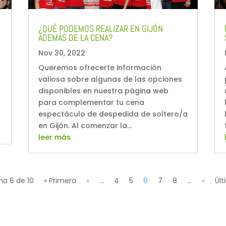
¿QUÉ PODEMOS REALIZAR EN GIJÓN
ADEMÁS DE LA CENA?
Nov 30, 2022
Queremos ofrecerte información
valiosa sobre algunas de las opciones
disponibles en nuestra página web
para complementar tu cena
espectáculo de despedida de soltero/a
en Gijón. Al comenzar la...
leer más
na 6 de 10
« Primera
«
...
4
5
6
7
8
...
»
Últ