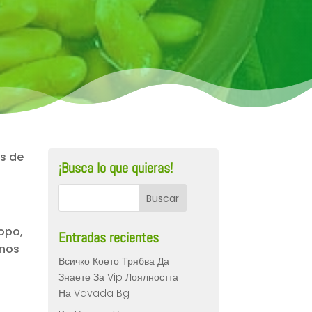
es de
¡Busca lo que quieras!
opo,
Entradas recientes
unos
Всичко Което Трябва Да
Знаете За Vip Лоялността
На Vavada Bg