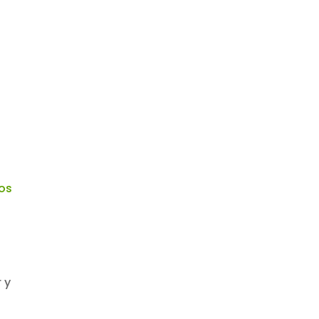
os
 y