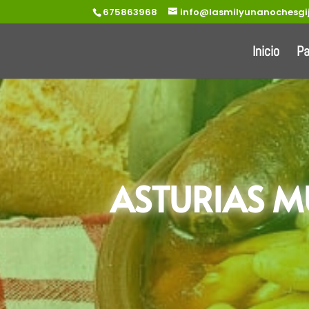
675863968
info@lasmilyunanochesgi
Inicio
P
ASTURIAS 