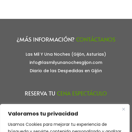
¿MÁS INFORMACIÓN?
CONTÁCTANOS
Las Mil Y Una Noches (Gijón, Asturias)
info@lasmilyunanochesgijon.com
Diario de las Despedidas en Gijón
RESERVA TU
CENA ESPECTÁCULO
Haz tu reserva llamando al teléfono:
Valoramos tu privacidad
675.863.968
Usamos Cookies para mejorar tu experiencia de
Aviso Legal
búsqueda y servirte contenido personalizado y analizar