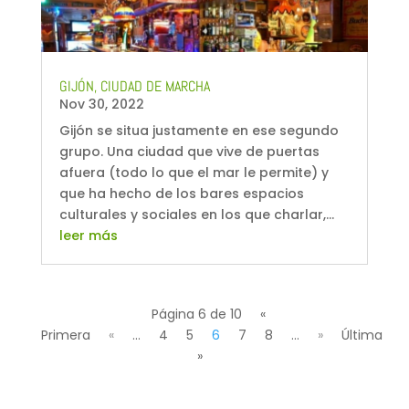
GIJÓN, CIUDAD DE MARCHA
Nov 30, 2022
Gijón se situa justamente en ese segundo
grupo. Una ciudad que vive de puertas
afuera (todo lo que el mar le permite) y
que ha hecho de los bares espacios
culturales y sociales en los que charlar,...
leer más
Página 6 de 10
«
Primera
«
...
4
5
6
7
8
...
»
Última
»