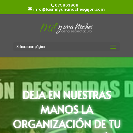
675863968
info@lasmilyunanochesgijon.com
Seleccionar página
DEJA EN NUESTRAS
MANOS LA
ORGANIZACIÓN DE TU