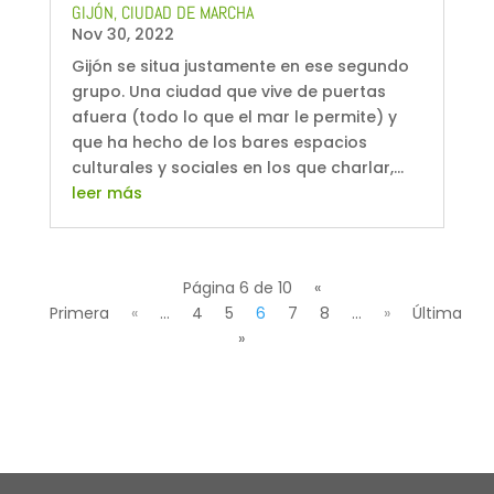
GIJÓN, CIUDAD DE MARCHA
Nov 30, 2022
Gijón se situa justamente en ese segundo
grupo. Una ciudad que vive de puertas
afuera (todo lo que el mar le permite) y
que ha hecho de los bares espacios
culturales y sociales en los que charlar,...
leer más
Página 6 de 10
«
Primera
«
...
4
5
6
7
8
...
»
Última
»