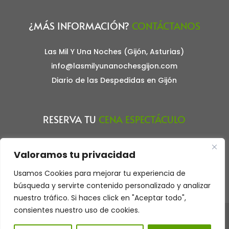
¿MÁS INFORMACIÓN?
CONTÁCTANOS
Las Mil Y Una Noches (Gijón, Asturias)
info@lasmilyunanochesgijon.com
Diario de las Despedidas en Gijón
RESERVA TU
CENA ESPECTÁCULO
Haz tu reserva llamando al teléfono:
Valoramos tu privacidad
675.863.968
Usamos Cookies para mejorar tu experiencia de
Aviso Legal
búsqueda y servirte contenido personalizado y analizar
nuestro tráfico. Si haces click en "Aceptar todo",
consientes nuestro uso de cookies.
Restaurante Cena Espectáculo Las Mil y Una Noches. Gijón,