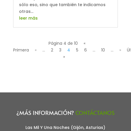
sólo eso, sino que también te indicamos
otras...
leer más
Página 4 de 10
«
Primera
«
...
2
3
4
5
6
...
10
...
»
Ú
»
¿MÁS INFORMACIÓN?
CONTÁCTANOS
Las Mil Y Una Noches (Gijón, Asturias)