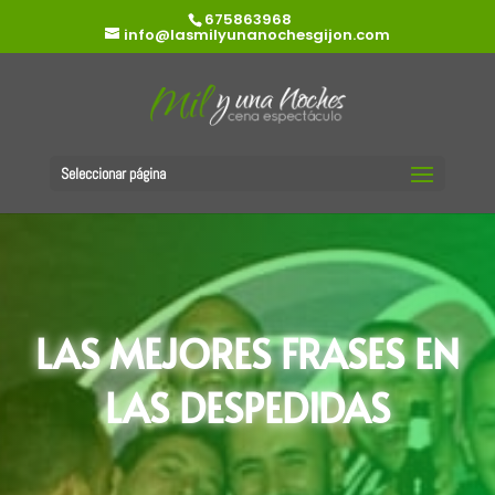
675863968
info@lasmilyunanochesgijon.com
Seleccionar página
LAS MEJORES FRASES EN
LAS DESPEDIDAS