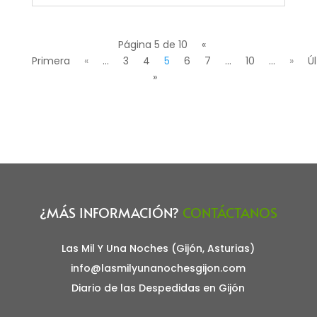
Página 5 de 10
«
Primera
«
...
3
4
5
6
7
...
10
...
»
Ú
»
¿MÁS INFORMACIÓN?
CONTÁCTANOS
Las Mil Y Una Noches (Gijón, Asturias)
info@lasmilyunanochesgijon.com
Diario de las Despedidas en Gijón