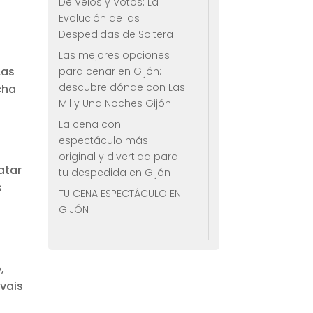
De Velos y Votos: La
Evolución de las
Despedidas de Soltera
Las mejores opciones
Las
para cenar en Gijón:
descubre dónde con Las
cha
Mil y Una Noches Gijón
La cena con
espectáculo más
original y divertida para
atar
tu despedida en Gijón
s
TU CENA ESPECTÁCULO EN
GIJÓN
,
vais