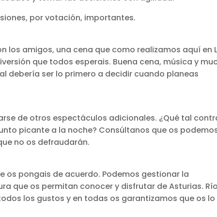
siones, por votación, importantes.
con los amigos, una cena que como realizamos aquí en 
y diversión que todos esperais. Buena cena, música y mu
l debería ser lo primero a decidir cuando planeas
se de otros espectáculos adicionales. ¿Qué tal contr
punto picante a la noche? Consúltanos que os podemo
que no os defraudarán.
ue os pongais de acuerdo. Podemos gestionar la
ra que os permitan conocer y disfrutar de Asturias. Río
odos los gustos y en todas os garantizamos que os lo 