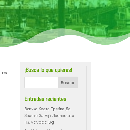
¡Busca lo que quieras!
y es
Entradas recientes
Всичко Което Трябва Да
Знаете За Vip Лоялността
На Vavada Bg