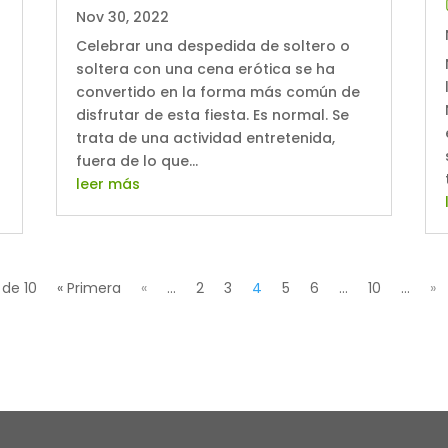
Nov 30, 2022
Celebrar una despedida de soltero o
soltera con una cena erótica se ha
convertido en la forma más común de
disfrutar de esta fiesta. Es normal. Se
trata de una actividad entretenida,
fuera de lo que...
leer más
 de 10
« Primera
«
...
2
3
4
5
6
...
10
...
»