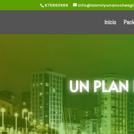
675863968
info@lasmilyunanochesgi
Inicio
Pac
UN PLAN 