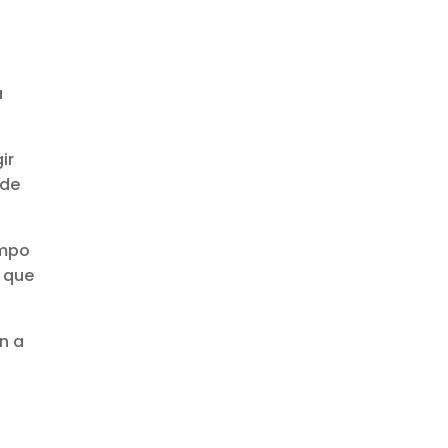
a
ir
 de
empo
 que
n a