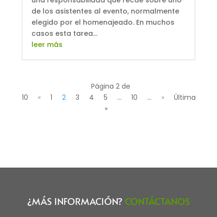
una responsabilidad que recae sobre uno
de los asistentes al evento, normalmente
elegido por el homenajeado. En muchos
casos esta tarea...
leer más
Página 2 de
10
«
1
2
3
4
5
...
10
...
»
Última
»
¿MÁS INFORMACIÓN?
CONTÁCTANOS