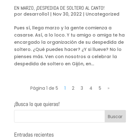
EN MARZO, ¡DESPEDIDA DE SOLTERO AL CANTO!
por
desarrollo1
|
Nov 30, 2022
|
Uncategorized
Pues sí, llega marzo y la gente comienza a
casarse. Así, a lo loco. Y tu amigo o amiga te ha
encargado la organización de su despedida de
soltero. ¿Qué puedes hacer? ¿Y si llueve? No lo
pienses más. Ven con nosotros a celebrar la
despedida de soltero en Gijón, en...
Página 1 de 5
1
2
3
4
5
»
¡Busca lo que quieras!
Entradas recientes