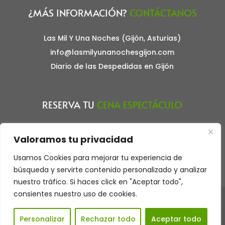
¿MÁS INFORMACIÓN?
CONTÁCTANOS
Las Mil Y Una Noches (Gijón, Asturias)
info@lasmilyunanochesgijon.com
Diario de las Despedidas en Gijón
RESERVA TU
CENA ESPECTÁCULO
Haz tu reserva llamando al teléfono:
Valoramos tu privacidad
675.863.968
Usamos Cookies para mejorar tu experiencia de
Aviso Legal
búsqueda y servirte contenido personalizado y analizar
nuestro tráfico. Si haces click en "Aceptar todo",
consientes nuestro uso de cookies.
Restaurante Cena Espectáculo Las Mil y Una Noches. Gijón,
Asturias
Personalizar
Rechazar todo
Aceptar todo